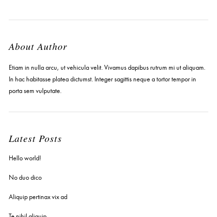
About Author
Etiam in nulla arcu, ut vehicula velit. Vivamus dapibus rutrum mi ut aliquam.
In hac habitasse platea dictumst. Integer sagittis neque a tortor tempor in
porta sem vulputate.
Latest Posts
Hello world!
No duo dico
Aliquip pertinax vix ad
Te nihil aliquip