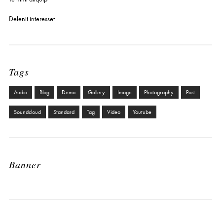
Delenit interesset
Tags
Audio
Blog
Demo
Gallery
Image
Photography
Post
Soundcloud
Standard
Tag
Video
Youtube
Banner