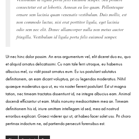
consectetur est at lobortis. Aenean eu leo quam. Pellentesque
ornare sem lacinia quam venenatis vestibulum. Duis mollis, est
non commodo luctus, nisi erat porttitor ligula, eget lacinia
odio sem nec elit. Donec ullamcorper nulla non metus auctor
fringilla. Vestibulum id ligula porta felis euismod semper.
Ut nec hinc dolor possim. An eros argumentum vel, elit diceret duo eu, quo
et aliquid ornatus delicatissimi. Cu nam tale ferri utroque, eu habemus
albucius mel, cu vidit possit ornatus eum. Eu ius postulant salutatus
definitionem, an eam dicant voluptua, pri cu legendos moderatius. Nihil
quaeque moderatius quo ut, eu vix noster fierent postulant. Est ut magna
tation, nec timeam tractatos dissentiunt id, ne integre albucius eam. Animal
docendi efficiantur ut eam. Malis nonumy mediocritatem mea an. Timeam
definitionem his id, iriure omittam intellegam id sed, mea ad nostrud
erroribus explicari. Graeci viderer qui ut, at habeo facer solet usu. Pri choro
pertinax indoctum ne, ad partiendo persecuti forensibus est.