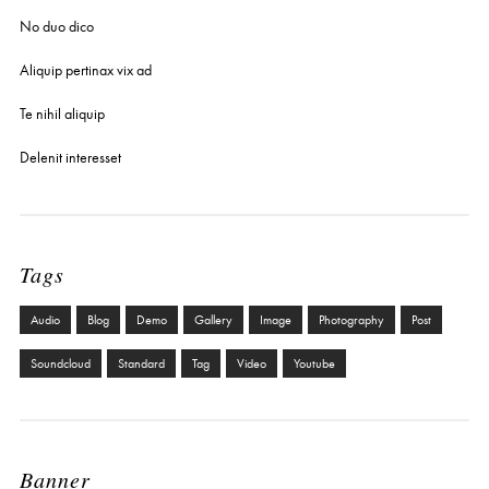
No duo dico
Aliquip pertinax vix ad
Te nihil aliquip
Delenit interesset
Tags
Audio
Blog
Demo
Gallery
Image
Photography
Post
Soundcloud
Standard
Tag
Video
Youtube
Banner