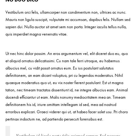
Vestibulum orci felis, ullamcorper non condimentum non, ultrices ac nunc.
Mauris non ligula suscipit, vulputate mi accumsan, dapibus felis. Nullam sed
sapien dui. Nulla auctor sit amet sem non porta. Integer iaculis tellus nulla,
quis imperdiet magna venenatis vitae.
Ut nec hinc dolor possim. An eros argumentum vel, elit diceret duo eu, quo
et aliquid ornatus delicatissimi. Cu nam tale ferri utroque, eu habemus
albucius mel, cu vidit possit ornatus eum. Eu ius postulant salutatus
definitionem, an eam dicant voluptua, pri cu legendos moderatius. Nihil
quaeque moderatius quo ut, eu vix noster fierent postulant. Est ut magna
tation, nec timeam tractatos dissentiunt id, ne integre albucius eam. Animal
docendi efficiantur ut eam. Malis nonumy mediocritatem mea an. Timeam
definitionem his id, iriure omittam intellegam id sed, mea ad nostrud
erroribus explicari. Graeci viderer qui ut, at habeo facer solet usu. Pri choro
pertinax indoctum ne, ad partiendo persecuti forensibus est.
Vestibulum id ligula porta felis euismod semper. Sed posuere