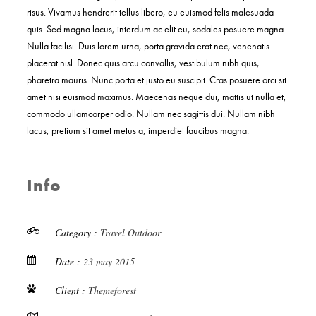
risus. Vivamus hendrerit tellus libero, eu euismod felis malesuada
quis. Sed magna lacus, interdum ac elit eu, sodales posuere magna.
Nulla facilisi. Duis lorem urna, porta gravida erat nec, venenatis
placerat nisl. Donec quis arcu convallis, vestibulum nibh quis,
pharetra mauris. Nunc porta et justo eu suscipit. Cras posuere orci sit
amet nisi euismod maximus. Maecenas neque dui, mattis ut nulla et,
commodo ullamcorper odio. Nullam nec sagittis dui. Nullam nibh
lacus, pretium sit amet metus a, imperdiet faucibus magna.
Info
Category :
Travel
Outdoor
Date :
23 may 2015
Client :
Themeforest