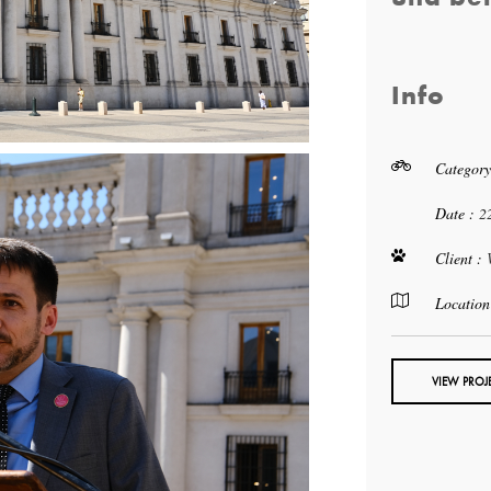
Info
Category
Date :
2
Client :
Location
VIEW PROJ