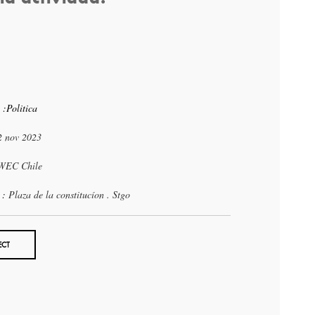
 :Politica
2 nov 2023
WEC Chile
 :
Plaza de la constitucíon . Stgo
ECT