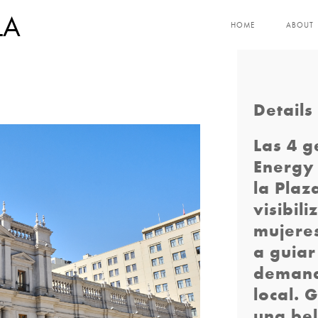
LA
HOME
ABOUT
Details
Las 4 
Energy 
la Plaz
visibil
mujere
a guiar
demanda
local. 
una bel